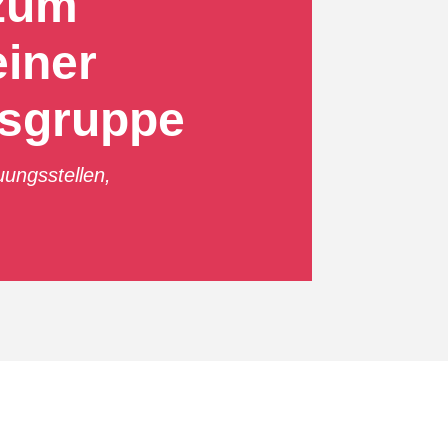
zum
einer
sgruppe
uungsstellen
,