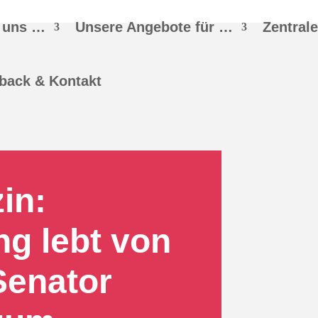
 uns …
Unsere Angebote für …
Zentral
back & Kontakt
in:
g lebt von
Senator