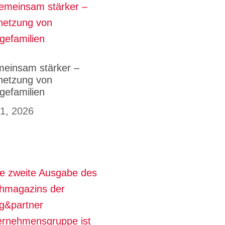
einsam stärker –
netzung von
egefamilien
 1, 2026