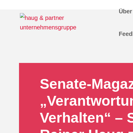
Über
Feed
Senate-Magaz
„Verantwortun
Verhalten“ – 