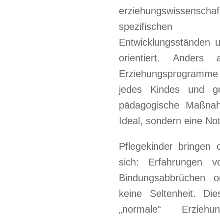
erziehungswissensch
spezifischen B
Entwicklungsständen 
orientiert. Anders 
Erziehungsprogramme b
jedes Kindes und ge
pädagogische Maßnahm
Ideal, sondern eine No
Pflegekinder bringen 
sich: Erfahrungen v
Bindungsabbrüchen o
keine Seltenheit. Di
„normale“ Erzieh