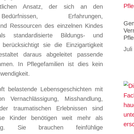
aftlichen Ansatz, der sich an den
edürfnissen, Erfahrungen,
Gem
und Ressourcen des einzelnen Kindes
Ver
als standardisierte Bildungs- und
Pfl
erücksichtigt sie die Einzigartigkeit
Juli
staltet daraus abgeleitet passende
en. In Pflegefamilien ist dies kein
twendigkeit.
oft belastende Lebensgeschichten mit
on Vernachlässigung, Misshandlung,
der traumatischen Erlebnissen sind
ese Kinder benötigen weit mehr als
ung. Sie brauchen feinfühlige