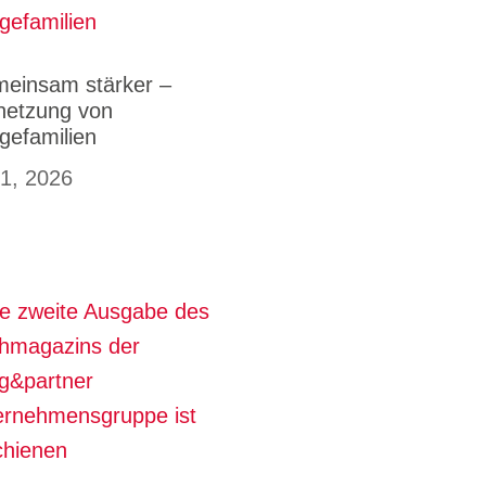
einsam stärker –
netzung von
egefamilien
 1, 2026